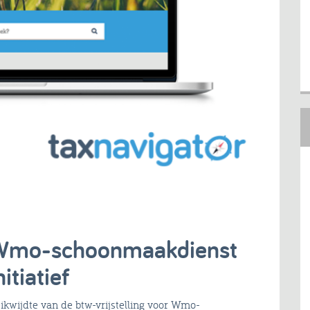
g Wmo-schoonmaakdienst
itiatief
eikwijdte van de btw-vrijstelling voor Wmo-