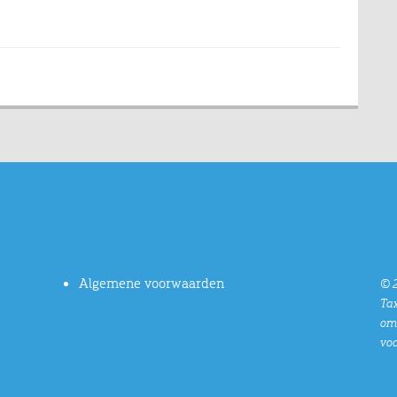
Algemene voorwaarden
© 2
Tax
oms
vo