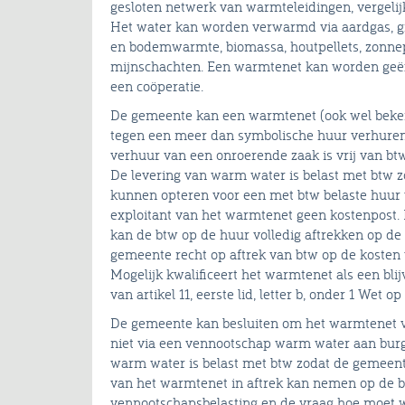
gesloten netwerk van warmteleidingen, vergelijk
Het water kan worden verwarmd via aardgas, gr
en bodemwarmte, biomassa, houtpellets, zonne
mijnschachten. Een warmtenet kan worden geëx
een coöperatie.
De gemeente kan een warmtenet (ook wel beke
tegen een meer dan symbolische huur verhuren 
verhuur van een onroerende zaak is vrij van bt
De levering van warm water is belast met btw 
kunnen opteren voor een met btw belaste huur 
exploitant van het warmtenet geen kostenpost. 
kan de btw op de huur volledig aftrekken op de
gemeente recht op aftrek van btw op de kosten
Mogelijk kwalificeert het warmtenet als een bli
van artikel 11, eerste lid, letter b, onder 1 Wet
De gemeente kan besluiten om het warmtenet voo
niet via een vennootschap warm water aan burge
warm water is belast met btw zodat de gemeente
van het warmtenet in aftrek kan nemen op de bt
vennootschapsbelasting en de vraag hoe moet