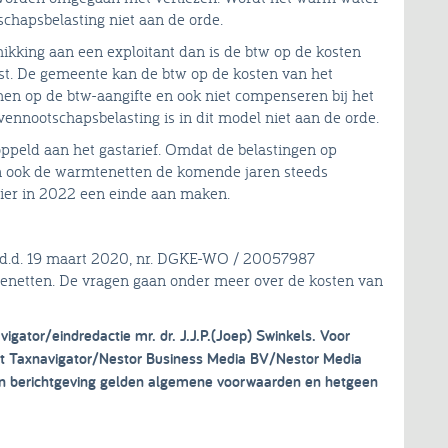
schapsbelasting niet aan de orde.
ikking aan een exploitant dan is de btw op de kosten
t. De gemeente kan de btw op de kosten van het
en op de btw-aangifte en ook niet compenseren bij het
nnootschapsbelasting is in dit model niet aan de orde.
oppeld aan het gastarief. Omdat de belastingen op
en ook de warmtenetten de komende jaren steeds
er in 2022 een einde aan maken.
ef d.d. 19 maart 2020, nr. DGKE-WO / 20057987
enetten. De vragen gaan onder meer over de kosten van
vigator/eindredactie mr. dr. J.J.P.(Joep) Swinkels. Voor
ght Taxnavigator/Nestor Business Media BV/Nestor Media
 en berichtgeving gelden algemene voorwaarden en hetgeen