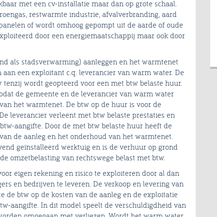
baar met een cv-installatie maar dan op grote schaal.
oengas, restwarmte industrie, afvalverbranding, aard
panelen of wordt omhoog gepompt uit de aarde of oude
ploiteerd door een energiemaatschappij maar ook door
nd als stadsverwarming) aanleggen en het warmtenet
aan een exploitant c.q. leverancier van warm water. De
w tenzij wordt geopteerd voor een met btw belaste huur.
zodat de gemeente en de leverancier van warm water
van het warmtenet. De btw op de huur is voor de
De leverancier verleent met btw belaste prestaties en
 btw-aangifte. Door de met btw belaste huur heeft de
 van de aanleg en het onderhoud van het warmtenet.
jvend geïnstalleerd werktuig en is de verhuur op grond
 op de omzetbelasting van rechtswege belast met btw.
r eigen rekening en risico te exploiteren door al dan
rs en bedrijven te leveren. De verkoop en levering van
 de btw op de kosten van de aanleg en de exploitatie
w-aangifte. In dit model speelt de verschuldigdheid van
 worden omgegaan met verliezen. Wordt het warm water