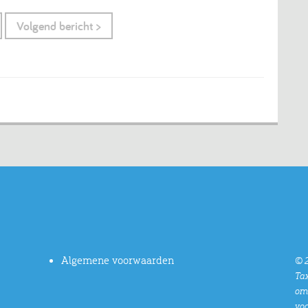
Volgend bericht >
Algemene voorwaarden
© 2
Tax
oms
vo