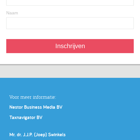
Naam
Voor meer informatie:
Nestor Business Media BV
Taxnavigator BV
Mr. dr. J.J.P. (Joep) Swinkels