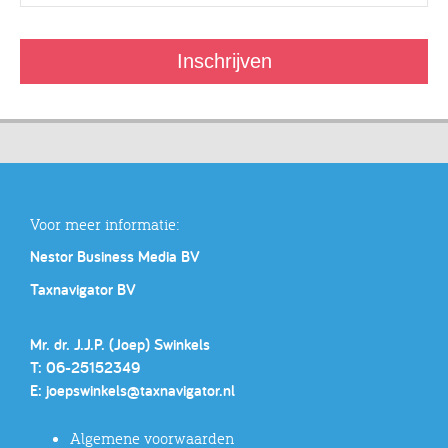
Voor meer informatie:
Nestor Business Media BV
Taxnavigator BV
Mr. dr. J.J.P. (Joep) Swinkels
T: 06-25152349
E:
joepswinkels@taxnavigator.nl
Algemene voorwaarden