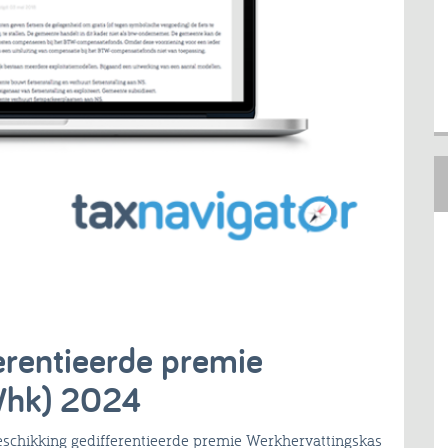
erentieerde premie
Whk) 2024
beschikking gedifferentieerde premie Werkhervattingskas