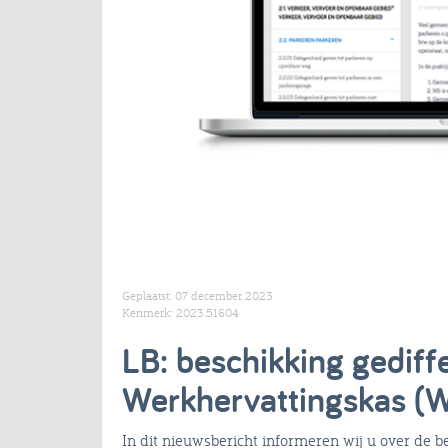
Geplaatst: 07 december 2023
Kenmerk: 2023.51604
LB: beschikking gediff
Werkhervattingskas (
In dit nieuwsbericht informeren wij u over de 