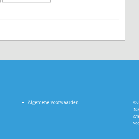
Algemene voorwaarden
© 2
Tax
oms
vo