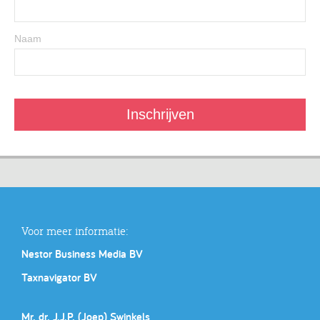
Naam
Voor meer informatie:
Nestor Business Media BV
Taxnavigator BV
Mr. dr. J.J.P. (Joep) Swinkels