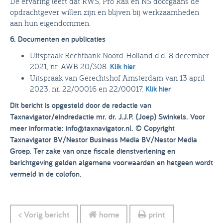
De ervaring leert dat RWS, Pro Rail en NS doorgaans de
opdrachtgever willen zijn en blijven bij werkzaamheden
aan hun eigendommen.
6. Documenten en publicaties
Uitspraak Rechtbank Noord-Holland d.d. 8 december
2021, nr. AWB 20/308.
Klik hier
Uitspraak van Gerechtshof Amsterdam van 13 april
2023, nr. 22/00016 en 22/00017.
Klik hier
Dit bericht is opgesteld door de redactie van
Taxnavigator/eindredactie mr. dr. J.J.P. (Joep) Swinkels. Voor
meer informatie: info@taxnavigator.nl.
© Copyright
Taxnavigator BV/Nestor Business Media BV/Nestor Media
Groep. Ter zake van onze fiscale dienstverlening en
berichtgeving gelden algemene voorwaarden en hetgeen wordt
vermeld in de colofon.
< Vorig bericht
home
print