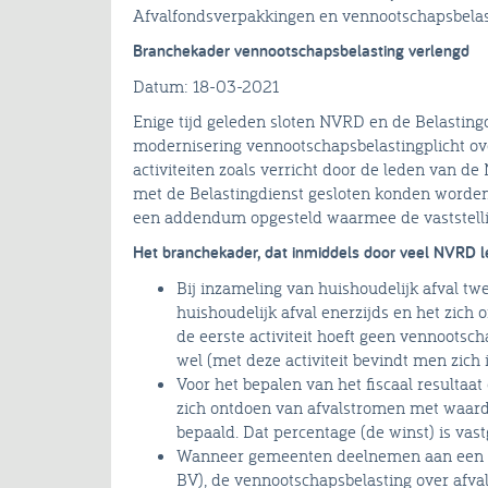
Afvalfondsverpakkingen en vennootschapsbelas
Branchekader vennootschapsbelasting verlengd
Datum: 18-03-2021
Enige tijd geleden sloten NVRD en de Belastin
modernisering vennootschapsbelastingplicht o
activiteiten zoals verricht door de leden van d
met de Belastingdienst gesloten konden worden, 
een addendum opgesteld waarmee de vaststell
Het branchekader, dat inmiddels door veel NVRD le
Bij inzameling van huishoudelijk afval tw
huishoudelijk afval enerzijds en het zic
de eerste activiteit hoeft geen vennootsch
wel (met deze activiteit bevindt men zich 
Voor het bepalen van het fiscaal resultaat
zich ontdoen van afvalstromen met waard
bepaald. Dat percentage (de winst) is vas
Wanneer gemeenten deelnemen aan een s
BV), de vennootschapsbelasting over af