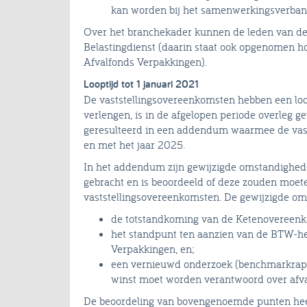
kan worden bij het samenwerkingsverban
Over het branchekader kunnen de leden van de
Belastingdienst (daarin staat ook opgenomen h
Afvalfonds Verpakkingen).
Looptijd tot 1 januari 2021
De vaststellingsovereenkomsten hebben een loo
verlengen, is in de afgelopen periode overleg g
geresulteerd in een addendum waarmee de vas
en met het jaar 2025.
In het addendum zijn gewijzigde omstandighede
gebracht en is beoordeeld of deze zouden moeten
vaststellingsovereenkomsten. De gewijzigde om
de totstandkoming van de Ketenovereen
het standpunt ten aanzien van de BTW-hef
Verpakkingen, en;
een vernieuwd onderzoek (benchmarkrappo
winst moet worden verantwoord over afv
De beoordeling van bovengenoemde punten heeft