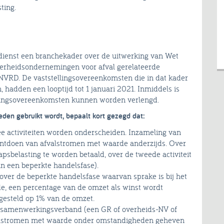
ting.
gdienst een branchekader over de uitwerking van Wet
verheidsondernemingen voor afval gerelateerde
e NVRD. De vaststellingsovereenkomsten die in dat kader
hadden een looptijd tot 1 januari 2021. Inmiddels is
ingsovereenkomsten kunnen worden verlengd.
den gebruikt wordt, bepaalt kort gezegd dat:
ee activiteiten worden onderscheiden. Inzameling van
h ontdoen van afvalstromen met waarde anderzijds. Over
apsbelasting te worden betaald, over de tweede activiteit
in een beperkte handelsfase).
 over de beperkte handelsfase waarvan sprake is bij het
e, een percentage van de omzet als winst wordt
tgesteld op 1% van de omzet.
amenwerkingsverband (een GR of overheids-NV of
valstromen met waarde onder omstandigheden geheven