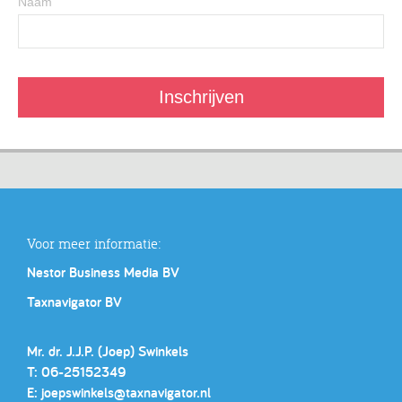
Naam
Voor meer informatie:
Nestor Business Media BV
Taxnavigator BV
Mr. dr. J.J.P. (Joep) Swinkels
T: 06-25152349
E:
joepswinkels@taxnavigator.nl