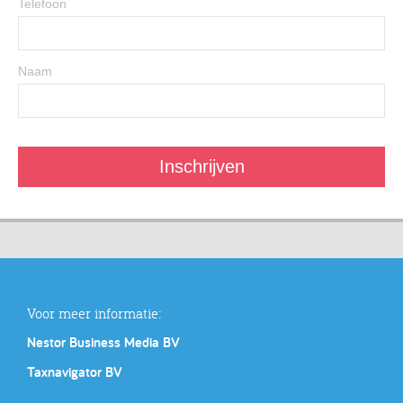
Telefoon
Naam
Voor meer informatie:
Nestor Business Media BV
Taxnavigator BV