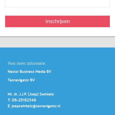
Voor meer informatie:
Nestor Business Media BV
Taxnavigator BV
Mr. dr. J.J.P. (Joep) Swinkels
T: 06-25152349
E:
joepswinkels@taxnavigator.nl