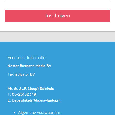
Voor meer informatie:
Nestor Business Media BV
Taxnavigator BV
Mr. dr. J.J.P. (Joep) Swinkels
T: 06-25152349
E:
joepswinkels@taxnavigator.nl
Algemene voorwaarden