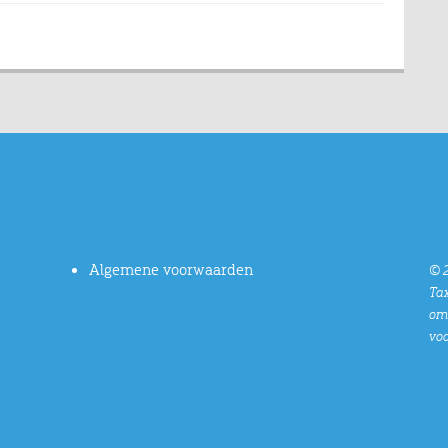
Algemene voorwaarden
© 2
Tax
oms
vo