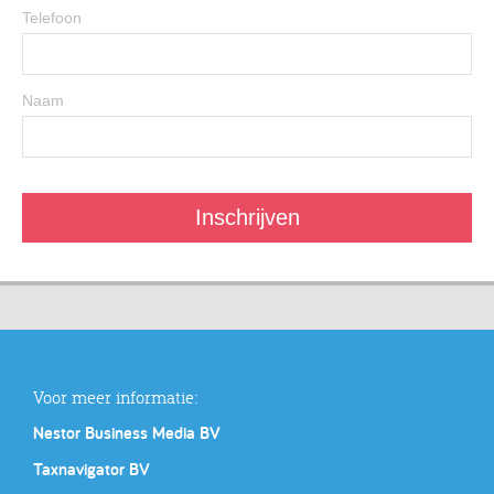
Telefoon
Naam
Voor meer informatie:
Nestor Business Media BV
Taxnavigator BV