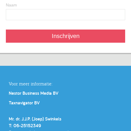
Naam
Voor meer informatie:
Nestor Business Media BV
Taxnavigator BV
Mr. dr. J.J.P. (Joep) Swinkels
T: 06-25152349